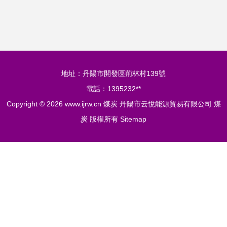
山東中煤工礦物資
工業
集團排水裝備分公
地址：丹陽市開發區荊林村139號
司新品解析
電話：1395232**
Copyright © 2026
www.ijrw.cn
煤炭
丹陽市云悅能源貿易有限公司
煤
炭
版權所有
Sitemap