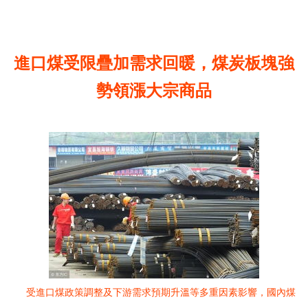
進口煤受限疊加需求回暖，煤炭板塊強
勢領漲大宗商品
受進口煤政策調整及下游需求預期升溫等多重因素影響，國內煤