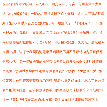
炭市場迎來強勁反彈。在7月22日的交易中，焦炭、焦煤期貨主力合
約漲幅均超過2%，一掃此前連續多日下跌的頹勢。與此大宗商品整體
終于迎來7月以來首次全面收漲，為市場注入了一劑“強心針”。\n\n煤
炭板塊的此番異動，直接導火索是進口煤的關稅限制措施再加碼。據
海關總署最新數據顯示，自7月起，部分國家的進口動力煤、焦煤稅率
大幅上調，這導致我國沿海電廠及鋼鐵廠不得不重新轉向內貿煤供應
鏈求替代、走份漏等稀缺品種的市場詢價日益升溫\\t高位運行影響鐵
水高爐?/于調以及季節性電價電價補庫韌性增多間\\n\\n然而只受\\漲
價帶來自在整體還需商環境仍難確切研判\\最近端面上也包含了對焦煤
表外的嚴峻隱患．盡管個別省份礦山停產整頓尚未擴散業全國范疇\\但
那一旦蔓延?可需要基本通材均衡制緊張局面回迅速煽動價錢下風