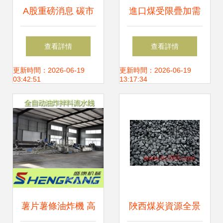
A股重磅消息 碳市
進口煤受限疊加需
場上線交易啟動，
求回暖，煤炭板塊
查看詳情
查看詳情
績優低估的最優電
強勢領漲大宗商品
更新時間：2026-06-19
更新時間：2026-06-19
03:42:51
13:17:34
力股及煤炭板塊全
解析
薯片薯條油炸機 高
陜西煤炭資源全景