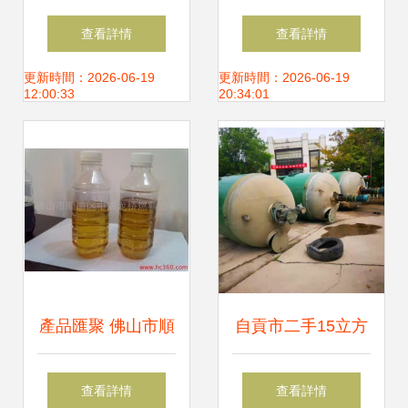
效生產的核心設備
解析 從礦產資源到
查看詳情
查看詳情
解析
慧聰網采購指南
更新時間：2026-06-19
更新時間：2026-06-19
12:00:33
20:34:01
產品匯聚 佛山市順
自貢市二手15立方
德區中油龍橋燃料
不銹鋼攪拌罐食品
查看詳情
查看詳情