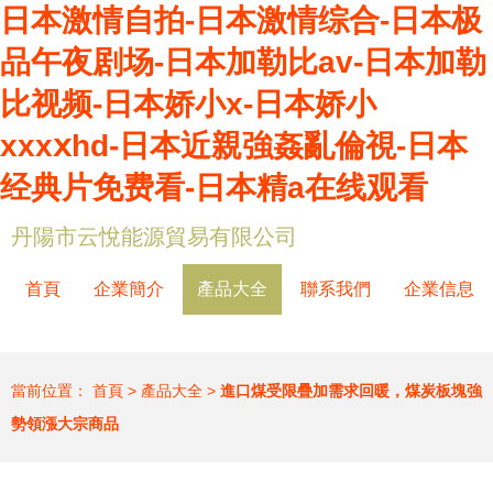
日本激情自拍-日本激情综合-日本极
品午夜剧场-日本加勒比av-日本加勒
比视频-日本娇小x-日本娇小
xxxⅹhd-日本近親強姦亂倫視-日本
经典片免费看-日本精a在线观看
丹陽市云悅能源貿易有限公司
首頁
企業簡介
產品大全
聯系我們
企業信息
當前位置：
首頁
>
產品大全
>
進口煤受限疊加需求回暖，煤炭板塊強
勢領漲大宗商品